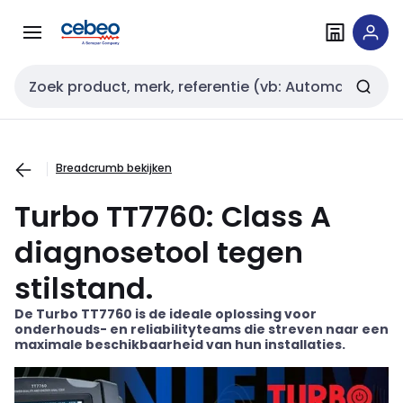
Overslaan
Overslaan
naar
naar
navigatie
inhoud
Zoekveld invoer
Breadcrumb bekijken
Turbo TT7760: Class A
diagnosetool tegen
stilstand.
De Turbo TT7760 is de ideale oplossing voor
onderhouds- en
reliabilityteams
die streven naar een
maximale beschikbaarheid van hun installaties.