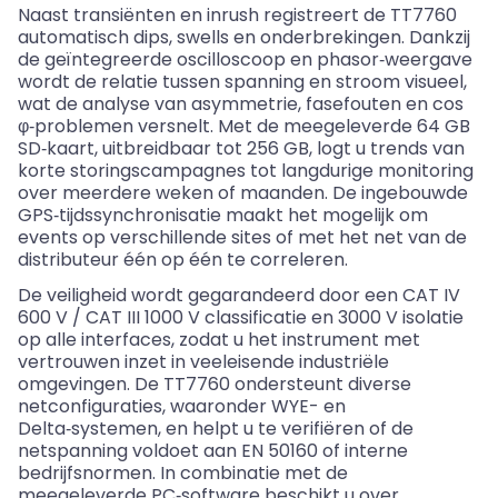
Naast
transiënten
en
inrush
registreert de TT7760
automatisch dips,
swells
en onderbrekingen. Dankzij
de geïntegreerde oscilloscoop en
phasor
‑weergave
wordt de relatie tussen spanning en stroom visueel,
wat de analyse van asymmetrie, fasefouten en
cos
φ‑problemen versnelt. Met de meegeleverde 64 GB
SD‑kaart,
uitbreidbaar
tot 256 GB, logt u trends van
korte storingscampagnes tot langdurige monitoring
over meerdere weken of maanden. De ingebouwde
GPS‑tijdssynchronisatie maakt het mogelijk om
events op verschillende sites of met het net van de
distributeur één op één te correleren.
De veiligheid wordt gegarandeerd door een CAT IV
600
V /
CAT III 1000 V classificatie en 3000 V isolatie
op alle interfaces, zodat u het instrument met
vertrouwen inzet in veeleisende industriële
omgevingen. De TT7760 ondersteunt diverse
netconfiguraties, waaronder WYE- en
Delta‑systemen, en helpt u te verifiëren of de
netspanning voldoet aan EN 50160 of interne
bedrijfsnormen. In combinatie met de
meegeleverde PC‑software beschikt u over