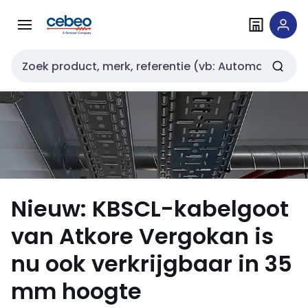
Overslaan
Overslaan
naar
naar
navigatie
inhoud
Zoekveld invoer
Nieuw: KBSCL-kabelgoot
van Atkore Vergokan is
nu ook verkrijgbaar in 35
mm hoogte