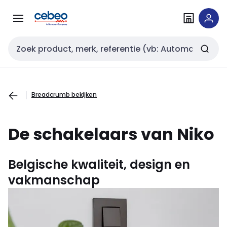
Overslaan
Overslaan
naar
naar
navigatie
inhoud
Zoekveld invoer
Breadcrumb bekijken
De schakelaars van Niko
Belgische kwaliteit, design en
vakmanschap