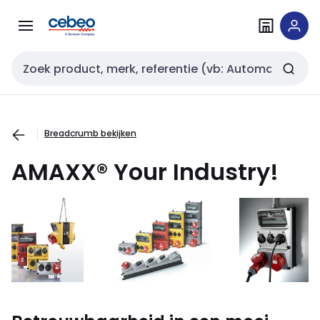
Overslaan
Overslaan
naar
naar
navigatie
inhoud
Zoekveld invoer
Breadcrumb bekijken
AMAXX® Your Industry!