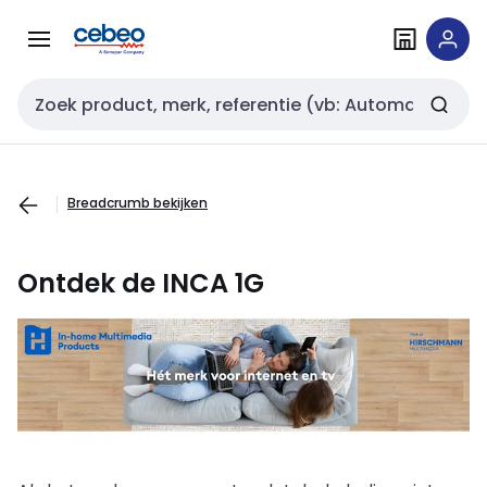
Overslaan
Overslaan
naar
naar
navigatie
inhoud
Zoekveld invoer
Breadcrumb bekijken
Ontdek de INCA 1G