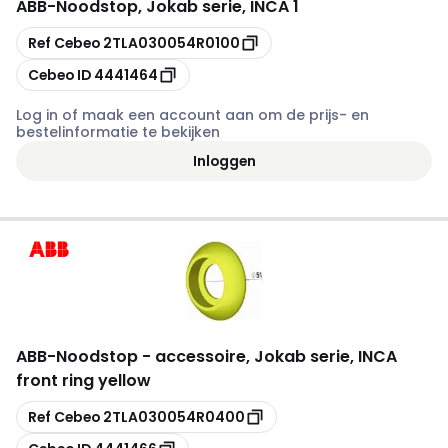
ABB
-
Noodstop, Jokab serie, INCA 1
Kopiëren
Ref Cebeo
2TLA030054R0100
Kopiëren
Cebeo ID
4441464
Log in of maak een account aan om de prijs- en
bestelinformatie te bekijken
Inloggen
ABB
-
Noodstop - accessoire, Jokab serie, INCA
front ring yellow
Kopiëren
Ref Cebeo
2TLA030054R0400
Kopiëren