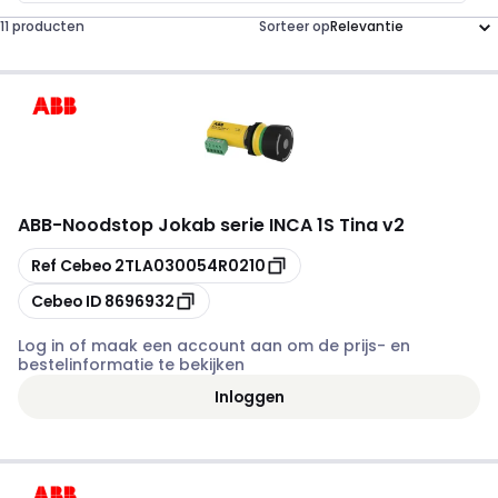
11 producten
Sorteer op
ABB
-
Noodstop Jokab serie INCA 1S Tina v2
Kopiëren
Ref Cebeo
2TLA030054R0210
Kopiëren
Cebeo ID
8696932
Log in of maak een account aan om de prijs- en
bestelinformatie te bekijken
Inloggen