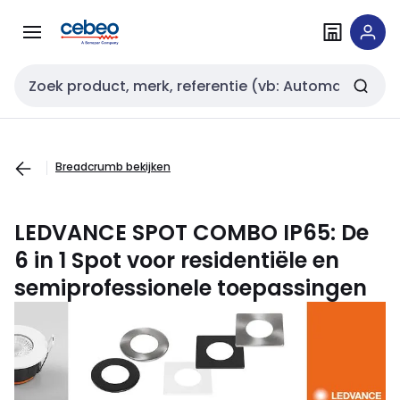
Overslaan
Overslaan
naar
naar
navigatie
inhoud
Zoekveld invoer
Breadcrumb bekijken
LEDVANCE SPOT COMBO IP65: De
6 in 1 Spot voor residentiële en
semiprofessionele toepassingen