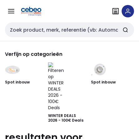
Overslaan
Overslaan
naar
naar
navigatie
inhoud
Zoekveld invoer
Verfijn op categorieën
Spot inbouw
Spot inbouw
Sp
WINTER DEALS
2026 - 100€ Deals
resultaten voor