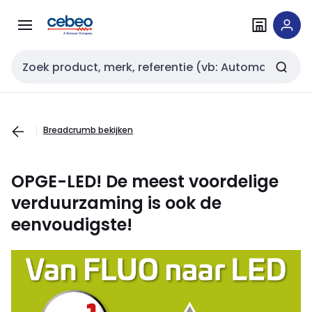
Overslaan
Overslaan
naar
naar
navigatie
inhoud
Zoekveld invoer
Breadcrumb bekijken
OPGE-LED! De meest voordelige
verduurzaming is ook de
eenvoudigste!