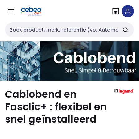
Overslaan
Overslaan
naar
naar
navigatie
inhoud
Zoekveld invoer
Cablobend en
Fasclic+ : flexibel en
snel geïnstalleerd