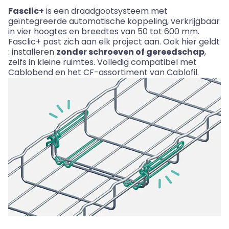
Fasclic
+
is
een
draadgootsysteem
met
geïntegreerde
automatische
koppeling
,
verkrijgbaar
in vier
hoogtes
en
breedtes
van 50
tot
600
mm.
Fasclic
+
past
zich
aan
elk
project
aan
.
Ook
hier
geldt
:
installeren
zonder
schroeven
of
gereedschap
,
zelfs
in
kleine
ruimtes
.
Volledig
compatibel
met
Cablobend
en het CF-assortiment van
Cablofil
.