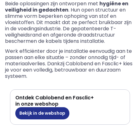
Beide
oplossingen
zijn
ontworpen
met
hygiëne
en
veiligheid
in
gedachten
. Hun open
structuur
en
slimme
vorm
beperken
ophoping
van
stof
en
vloeistoffen
. Dit
maakt
dat
ze
perfect
bruikbaar
zijn
in de
voedingsindustrie
. De
gepatenteerde
T-
veiligheidsrand
en
afgeronde
draadstructuur
beschermen
de
kabels
tijdens
installatie
.
Werk
efficiënter
door
je
installatie
eenvoudig
aan
te
passen
aan
elke
situatie
–
zonder
onnodig
tijd
- of
materiaalverlies
.
Dankzij
Cablobend
en
Fasclic
+
kies
je
voor
een
volledig
,
betrouwbaar
en
duurzaam
systeem
.
Ontdek Cablobend en Fasclic+
in onze webshop
Bekijk in de webshop