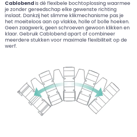
Cablobend
is
dé
flexibele
bochtoplossing
waarmee
je
zonder
gereedschap
elke
gewenste
richting
inslaat
.
Dankzij
het
slimme
klikmechanisme
pas je
het
moeiteloos
aan
op
vlakke
,
holle
of
bolle
hoeken
.
Geen
zaagwerk
,
geen
schroeven
gewoon
klikken
en
klaar
.
Gebruik
Cablobend
apart
of
combineer
meerdere
stukken
voor
maximale
flexibiliteit
op de
werf
.