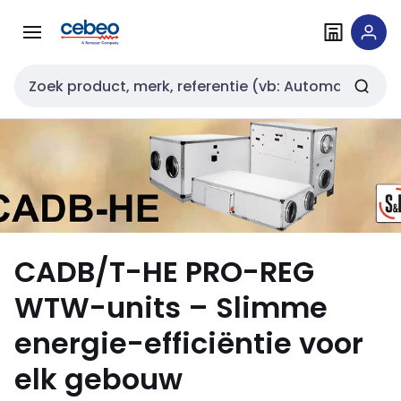
Overslaan
Overslaan
naar
naar
navigatie
inhoud
Zoekveld invoer
CADB/T-HE PRO-REG
WTW-units – Slimme
energie-efficiëntie voor
elk gebouw