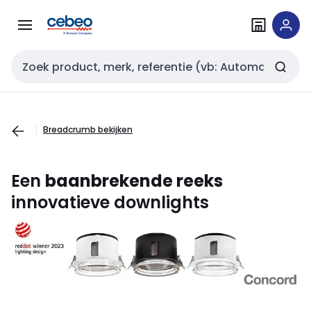
Overslaan
Overslaan
naar
naar
navigatie
inhoud
Zoekveld invoer
Breadcrumb bekijken
Een
baanbrekende reeks
innovatieve downlights