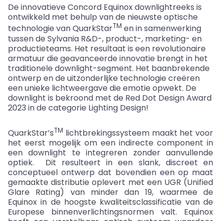
De innovatieve Concord Equinox downlightreeks is
ontwikkeld met behulp van de nieuwste optische
TM
technologie van QuarkStar
en in samenwerking
tussen de Sylvania R
&
D-, product-, marketing- en
productieteams. Het resultaat is een revolutionaire
armatuur die geavanceerde innovatie brengt in het
traditionele downlight-segment. Het baanbrekende
ontwerp en de uitzonderlijke technologie creëren
een unieke lichtweergave die emotie opwekt. De
downlight is bekroond met de Red Dot Design Award
2023 in de categorie Lighting Design!
TM
QuarkStar’s
lichtbrekingssysteem maakt het voor
het eerst mogelijk om een indirecte component in
een downlight te integreren zonder aanvullende
optiek. Dit resulteert in een slank, discreet en
conceptueel ontwerp dat bovendien een op maat
gemaakte distributie oplevert met een UGR (Unified
Glare Rating) van minder dan 19, waarmee de
Equinox in de hoogste kwaliteitsclassificatie van de
Europese binnenverlichtingsnormen valt. Equinox