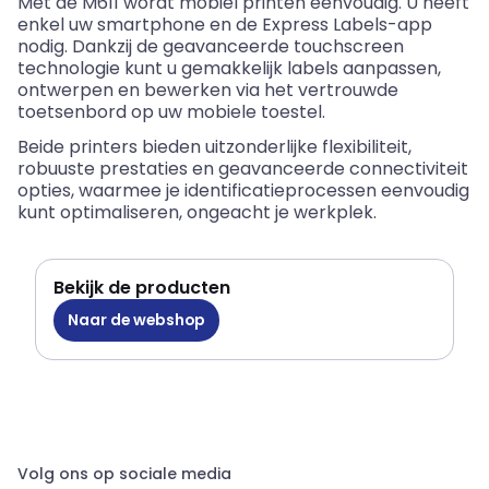
Met de M611
wordt
mobiel
printen
eenvoudig
. U
heeft
enkel
uw
smartphone
en
de Express Labels-app
nodig
.
Dankzij
de
geavanceerde
touchscreen
technologie
kunt
u
gemakkelijk
labels
aanpassen
,
ontwerpen
en
bewerken
via het
vertrouwde
toetsenbord
op
uw
mobiele
toestel
.
Beide
printers
bieden
uitzonderlijke
flexibiliteit
,
robuuste
prestaties
en
geavanceerde
connectiviteit
opties
,
waarmee
je
identificatieprocessen
eenvoudig
kunt
optimaliseren
,
ongeacht
je
werkplek
.
Bekijk de producten
Naar de webshop
Volg ons op sociale media