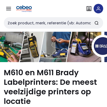
Overslaan
Overslaan
naar
naar
navigatie
inhoud
Zoekveld invoer
M610 en M611 Brady
Labelprinters: De meest
veelzijdige printers op
locatie