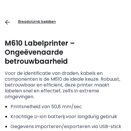
Breadcrumb bekijken
M610
Labelprinter
–
Ongeëvenaarde
betrouwbaarheid
Voor de
identificatie
van
draden
,
kabels
en
componenten
is de M610 de
ideale
keuze
.
Robuust
,
betrouwbaar
en
efficiënt
,
deze
printer
maakt
labelen
snel
en
effectief
,
zelfs
in extreme
omgevingen
.
Printsnelheid
van 50,8 mm/sec
Krachtige
Li-ion
batterij
voor
langdurig
gebruik
Gegevens
importeren
/
exporteren
via USB-stick