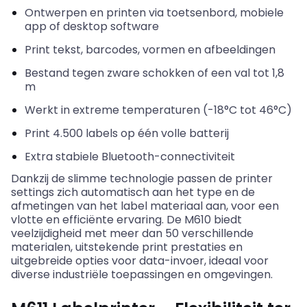
Ontwerpen
en
printen
via
toetsenbord
,
mobiele
app of desktop software
Print
tekst
, barcodes,
vormen
en
afbeeldingen
Bestand
tegen
zware
schokken
of
een
val
tot 1,8
m
Werkt
in extreme
temperaturen
(-18°C tot 46°C)
Print 4.500 labels op
één
volle
batterij
Extra
stabiele
Bluetooth-
connectiviteit
Dankzij
de
slimme
technologie
passen
de printer
settings
zich
automatisch
aan
het type
en
de
afmetingen
van het label
materiaal
aan
,
voor
een
vlotte
en
efficiënte
ervaring
. De M610
biedt
veelzijdigheid
met
meer
dan 50
verschillende
materialen
,
uitstekende
print
prestaties
en
uitgebreide
opties
voor
data-
invoer
,
ideaal
voor
diverse
industriële
toepassingen
en
omgevingen
.