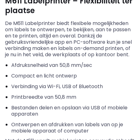
M611
Labelprinter
–
Flexibiliteit
ter
plaatse
De M611
Labelprinter
biedt
flexibele
mogelijkheden
om labels
te
ontwerpen
,
te
bekijken
,
aan
te
passen
en
te
printen
,
altijd
en
overal
.
Dankzij
de
gebruiksvriendelijke
app
en
PC-software
kun
je
snel
verbinding
maken
en
labels on-demand
printen
, of
je nu in het veld, de
werkplaats
of op
kantoor
bent.
Afdruksnelheid
van 50,8 mm/sec
Compact
en
licht
ontwerp
Verbinding
via Wi-Fi, USB of Bluetooth
Printbreedte
van 50,8 mm
Bestanden
delen
en
opslaan
via USB of
mobiele
apparaten
Ontwerpen
en
afdrukken
van labels van op je
mobiele
apparaat
of computer