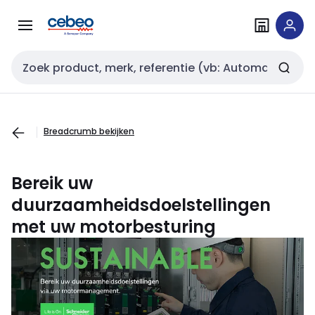
Overslaan
Overslaan
naar
naar
navigatie
inhoud
Zoekveld invoer
Breadcrumb bekijken
Bereik uw
duurzaamheidsdoelstellingen
met uw motorbesturing