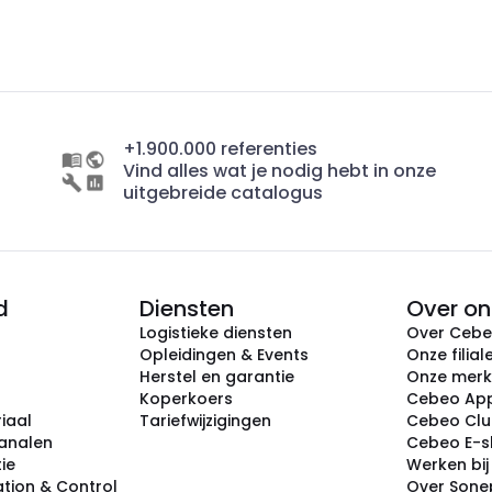
+1.900.000 referenties
Vind alles wat je nodig hebt in onze
uitgebreide catalogus
d
Diensten
Over on
Logistieke diensten
Over Ceb
Opleidingen & Events
Onze filial
Herstel en garantie
Onze mer
Koperkoers
Cebeo Ap
iaal
Tariefwijzigingen
Cebeo Cl
analen
Cebeo E-
tie
Werken bi
tion & Control
Over Sone