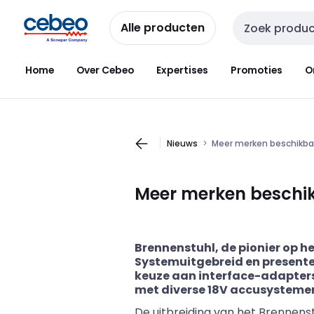
Overslaan
Overslaan
naar
naar
Alle producten
Zoekveld invoer
navigatie
inhoud
Home
Over Cebeo
Expertises
Promoties
O
Nieuws
Meer merken beschikbaa
Meer merken beschik
Brennenstuhl, de pionier op h
Systemuitgebreid en presente
keuze aan interface-adapter
met diverse 18V accusystem
De uitbreiding van het Brennens