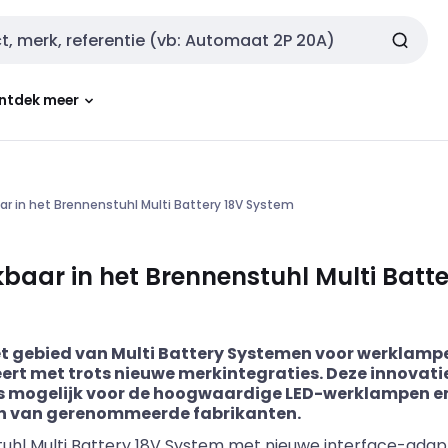
ntdek meer
r in het Brennenstuhl Multi Battery 18V System
baar in het Brennenstuhl Multi Batt
et gebied van Multi Battery Systemen voor werklampen
ert met trots nieuwe merkintegraties.
Deze innovati
s mogelijk voor de hoogwaardige LED-werklampen en
en van gerenommeerde fabrikanten.
tuhl Multi Battery 18V System met nieuwe interface-ada