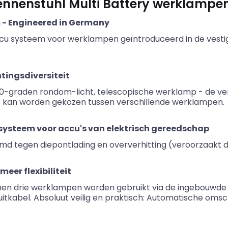
ennenstuhl Multi Battery werklampe
m - Engineered in Germany
cu systeem voor werklampen geïntroduceerd in de vestigin
htingsdiversiteit
0-graden rondom-licht, telescopische werklamp - de v
p kan worden gekozen tussen verschillende werklampen.
ysteem voor accu's van elektrisch gereedschap
rmd tegen diepontlading en oververhitting (veroorzaakt 
eer flexibiliteit
nen drie werklampen worden gebruikt via de ingebouwde 
itkabel. Absoluut veilig en praktisch: Automatische omsc