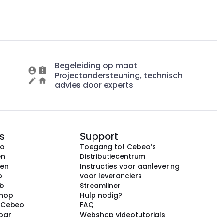
Begeleiding op maat
Projectondersteuning, technisch
advies door experts
s
Support
eo
Toegang tot Cebeo’s
en
Distributiecentrum
ken
Instructies voor aanlevering
p
voor leveranciers
ub
Streamliner
shop
Hulp nodig?
j Cebeo
FAQ
par
Webshop videotutorials