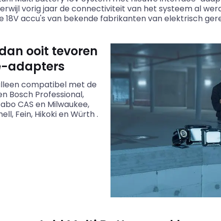
rwijl vorig jaar de connectiviteit van het systeem al we
r de 18V accu's van bekende fabrikanten van elektrisch g
dan ooit tevoren
e-adapters
alleen compatibel met de
n Bosch Professional,
etabo CAS en Milwaukee,
l, Fein, Hikoki en Würth .