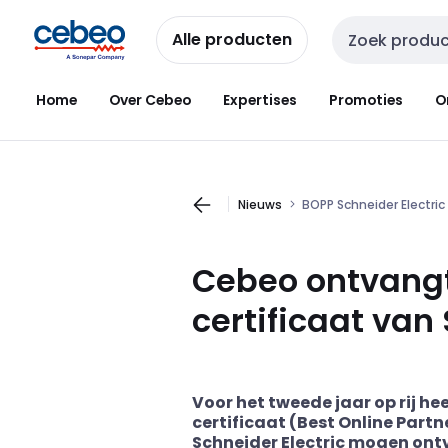
Overslaan
Overslaan
naar
naar
Alle producten
Zoekveld invoer
navigatie
inhoud
Home
Over Cebeo
Expertises
Promoties
O
Nieuws
BOPP Schneider Electric
Cebeo ontvangt
certificaat van 
Voor het tweede jaar op rij h
certificaat (Best Online Part
Schneider Electric mogen ont