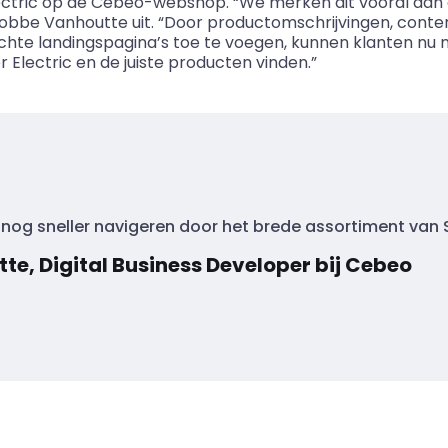
ectric op de Cebeo-webshop. “We merken dit vooral aan
obbe Vanhoutte uit. “Door productomschrijvingen, conte
chte landingspagina’s toe te voegen, kunnen klanten nu n
 Electric en de juiste producten vinden.”
nog sneller navigeren door het brede assortiment van S
e, Digital Business Developer bij Cebeo