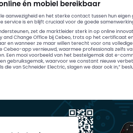
 online én mobiel bereikbaar
ale aanwezigheid en het sterke contact tussen hun eige
ke service is en blijft cruciaal voor de goede samenwerki
ndersteunen, zet de marktleider sterk in op online innovat
y and Change Office bij Cebeo, trots op het certificaat en
r en wanneer ze maar willen terecht voor ons volledige 
e Cebeo-app vernieuwd, waarmee professionals zelfs va
eren. Een mooi voorbeeld van het bestelgemak dat e-c
t en gebruiksgemak, waarvoor we constant nieuwe verbet
ie van Schneider Electric, slagen we daar ook in,” beslu