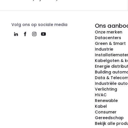
Volg ons op sociale media
Ons aanbo
Onze merken
Datacenters
Green & Smart
Industrie
Installatiemater
Kabelgoten & k
Energie distribu
Building automa
Data & Teleco
Industriële aut
Verlichting
HVAC
Renewable
Kabel
Consumer
Gereedschap
Bekijk alle pro