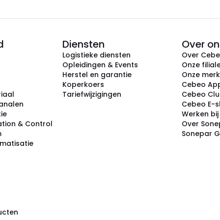
d
Diensten
Over on
Logistieke diensten
Over Ceb
Opleidingen & Events
Onze filial
Herstel en garantie
Onze mer
Koperkoers
Cebeo Ap
iaal
Tariefwijzigingen
Cebeo Cl
analen
Cebeo E-
tie
Werken bi
tion & Control
Over Sone
m
Sonepar 
omatisatie
ducten