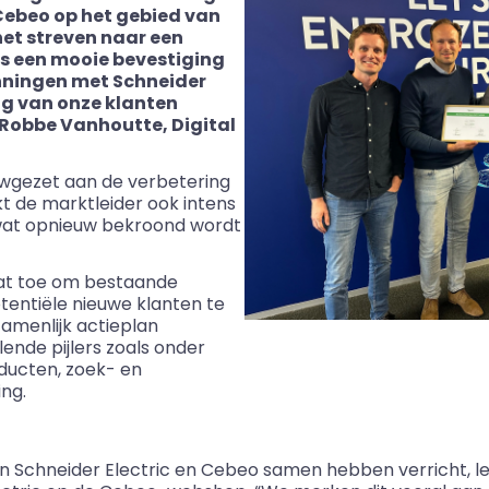
Cebeo op het gebied van
het streven naar een
is een mooie bevestiging
nningen met Schneider
ing van onze klanten
 Robbe Vanhoutte, Digital
wgezet aan de verbetering
t de marktleider ook intens
wat opnieuw bekroond wordt
at toe om bestaande
tentiële nieuwe klanten te
zamenlijk actieplan
lende pijlers zoals onder
ducten, zoek- en
ing.
Schneider Electric en Cebeo samen hebben verricht, leidt