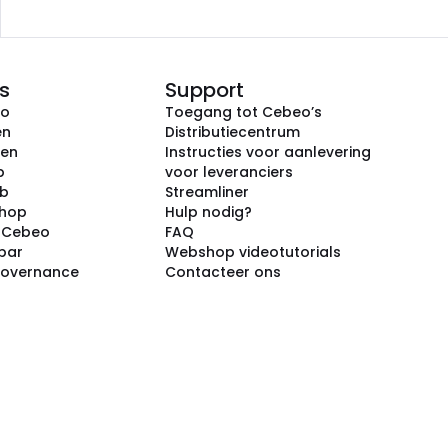
s
Support
eo
Toegang tot Cebeo’s
en
Distributiecentrum
ken
Instructies voor aanlevering
p
voor leveranciers
ub
Streamliner
shop
Hulp nodig?
j Cebeo
FAQ
par
Webshop videotutorials
Governance
Contacteer ons