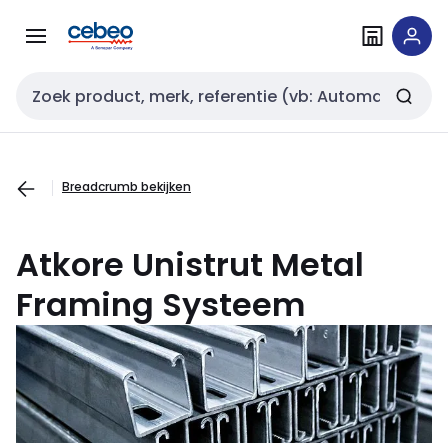
Overslaan
Overslaan
naar
naar
navigatie
inhoud
Zoekveld invoer
Breadcrumb bekijken
Atkore Unistrut
Metal
Framing Systeem