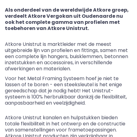
Als
onderdeel
van de
wereldwijde
Atkore
groep
,
verdeelt
Atkore
Vergokan
uit
Oudenaarde nu
ook
het complete gamma van
profielen
met
toebehoren
van Atkore Unistrut.
Atkore Unistrut is marktleider met de meest
uitgebreide lijn
van
profielen
en fitting
s
, samen met
een complete lijn hangers, buisklemmen, betonnen
inzetstukken en accessoires, in verschillende
afwerkingen en materialen.
Voor het Metal Framing Systeem hoef je niet te
lassen of te boren - een
steek
sleutel is het enige
gereedschap dat je nodig hebt! Het Unistrut-
systeem is 100% herbruikbaar dankzij de flexibiliteit,
aanpasbaarheid en veelzijdigheid.
Atkore Unistrut kanalen en hulpstukken bieden
totale flexibiliteit in het ontwerp en de constructie
van samenstellingen voor frametoepassingen.
Atkore Unistrut producten zijn verkrijgbaar in