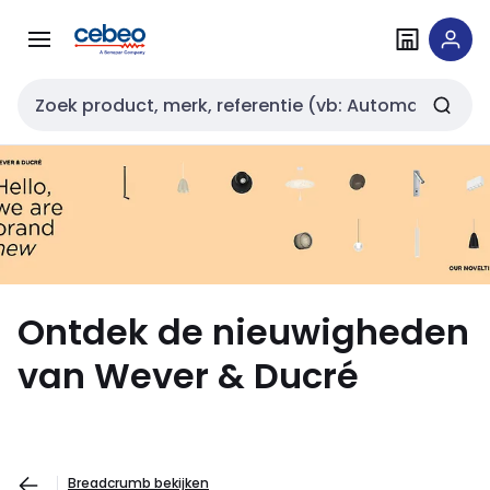
Overslaan
Overslaan
naar
naar
navigatie
inhoud
Zoekveld invoer
Ontdek de nieuwigheden
van Wever & Ducré
Breadcrumb bekijken