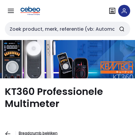
Overslaan
Overslaan
naar
naar
navigatie
inhoud
Zoekveld invoer
KT360 Professionele
Multimeter
Breadcrumb bekijken