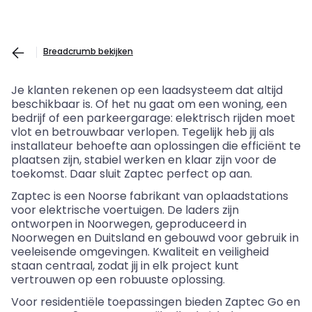
Breadcrumb bekijken
Je
klanten
rekenen
op
een
laadsysteem
dat
altijd
beschikbaar
is. Of het nu
gaat
om
een
woning
,
een
bedrijf
of
een
parkeergarage
:
elektrisch
rijden
moet
vlot
en
betrouwbaar
verlopen
.
Tegelijk
heb
jij
als
installateur
behoefte
aan
oplossingen
die
efficiënt
te
plaatsen
zijn
,
stabiel
werken
en
klaar
zijn
voor
de
toekomst
. Daar sluit
Zaptec
perfect op
aan
.
Zaptec
is
een
Noorse
fabrikant
van
oplaadstations
voor
elektrische
voertuigen
. De
laders
zijn
ontworpen
in
Noorwegen
,
geproduceerd
in
Noorwegen
en
Duitsland
en
gebouwd
voor
gebruik
in
veeleisende
omgevingen
.
Kwaliteit
en
veiligheid
staan
centraal
,
zodat
jij
in elk project
kunt
vertrouwen
op
een
robuuste
oplossing
.
Voor
residentiële
toepassingen
bieden
Zaptec
Go
en