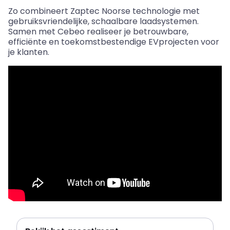
Zo
combineert
Zaptec
Noorse
technologie
met
gebruiksvriendelijke
,
schaalbare
laadsystemen
.
Samen met Cebeo
realiseer
je
betrouwbare
,
efficiënte
en
toekomstbestendige
EVprojecten
voor
je
klanten
.