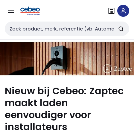
Overslaan
Overslaan
naar
naar
navigatie
inhoud
Zoekveld invoer
Nieuw bij Cebeo: Zaptec
maakt laden
eenvoudiger voor
installateurs