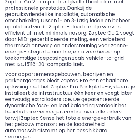
Zaptec
Go 2
compacte
,
stijlvolle
thuisladers
met
professionele
prestaties
.
Dankzij
de
gebruiksvriendelijke
installatie
,
automatische
omschakeling
tussen
1-
en
3-fasig laden
en
beheer
op
afstand
via de
Zaptec
-cloud
rond
je
werven
efficiënt
af
, met
minimale
nazorg
.
Zaptec
Go 2
voegt
daar
MID-
gecertificeerde
meting
,
een
verbeterd
thermisch
ontwerp
en
ondersteuning
voor
zonne-
energie-integratie
aan
toe,
en
is
voorbereid
op
toekomstige
toepassingen
zoals
vehicle-to-grid
met ISO15118-20-compatibiliteit.
Voor
appartementsgebouwen
,
bedrijven
en
parkeergarages
biedt
Zaptec
Pro
een
schaalbare
oplossing
met het
Zaptec
Pro Backplate-
systeem
: je
installeert
de
infrastructuur
één
keer
en
voegt
later
eenvoudig
extra
laders
toe. De
gepatenteerde
dynamische
fase
-
en
load balancing
verdeelt
het
beschikbare
vermogen
continu
over alle
laders
,
terwijl
Zaptec
Sense het
totale
energieverbruik
van
het
gebouw
monitort
en
de
laadsnelheid
automatisch
afstemt
op het
beschikbare
vermogen
.