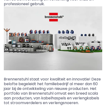
professioneel
gebruik
.
Brennenstuhl
staat
voor
kwaliteit
en
innovatie
!
Deze
belofte
begeleidt
het
familiebedrijf
al
meer
dan
60
jaar
bij
de
ontwikkeling
van
nieuwe
producten
. Het
portfolio
van
Brennenstuhl
omvat
een
breed
scala
aan
producten
, van
kabelhaspels
en
verlengkabels
tot
stroomverdelers
en
verlengsnoeren
.