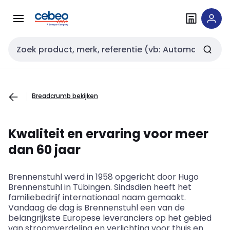
Overslaan
Overslaan
naar
naar
navigatie
inhoud
Zoekveld invoer
Breadcrumb bekijken
Kwaliteit
en
ervaring
voor
meer
dan
60
jaar
Brennenstuhl
werd
in 1958
opgericht
door
Hugo
Brennenstuhl
in Tübingen.
Sindsdien
heeft
het
familiebedrijf
internationaal
naam
gemaakt
.
Vandaag
de
dag
is
Brennenstuhl
een
van de
belangrijkste
Europese
leveranciers
op
het
gebied
van
stroomverdeling
en
verlichting
voor
thuis
en