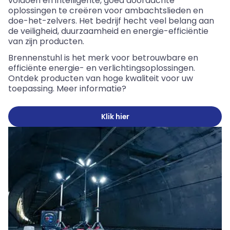
voldoen
en intelligente,
goed
doordachte
oplossingen
te
creëren
voor
ambachtslieden
en
doe-het-zelvers
. Het
bedrijf
hecht
veel
belang
aan
de
veiligheid
,
duurzaamheid
en energie-
efficiëntie
van
zijn
producten
.
Brennenstuhl
is
het
merk
voor
betrouwbare
en
efficiënte
energie- en
verlichtingsoplossingen
.
Ontdek
producten
van
hoge
kwaliteit
voor
uw
toepassing
. Meer
informatie?
Klik hier