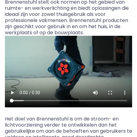
Brennenstuhl
stelt
ook
normen
op
het
gebied
van
ruimte
- en
werkverlichting
en
biedt
oplossingen
die
ideaal
zijn
voor
zowel
thuisgebruik
als
voor
professionele
vakmensen
.
Brennenstuhl
producten
zijn
geschikt
voor
gebruik
in en
om
het
huis
, in de
werkplaats
of
op
de
bouwplaats
.
Het
doel
van
Brennenstuhl
is
om
de
stroom
- en
lichtvoorziening
verder
te
ontwikkelen
dan
het
gebruikelijke
om
aan
de
behoeften
van
gebruikers
te