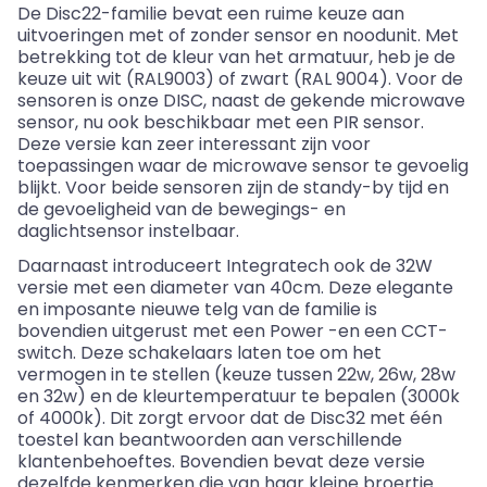
De Disc22-familie bevat een ruime keuze aan
uitvoeringen met of zonder sensor en noodunit. Met
betrekking tot de kleur van het armatuur, heb je de
keuze uit wit (RAL9003) of zwart (RAL 9004). Voor de
sensoren is onze DISC, naast de gekende microwave
sensor, nu ook beschikbaar met een
PIR sensor
.
Deze versie kan zeer interessant zijn voor
toepassingen waar de microwave sensor te gevoelig
blijkt. Voor beide sensoren zijn de
standy-by
tijd en
de gevoeligheid van de bewegings- en
daglichtsensor instelbaar.
Daarnaast introduceert
Integratech
ook de 32W
versie met een diameter van 40cm. Deze elegante
en imposante nieuwe telg van de familie is
bovendien uitgerust met een Power -en een CCT-
switch. Deze schakelaars laten toe om het
vermogen in te stellen (keuze tussen 22w, 26w, 28w
en 32w) en de kleurtemperatuur te bepalen (3000k
of 4000k). Dit zorgt ervoor dat de Disc32 met één
toestel kan beantwoorden aan verschillende
klantenbehoeftes. Bovendien bevat deze versie
dezelfde kenmerken die van haar kleine broertje