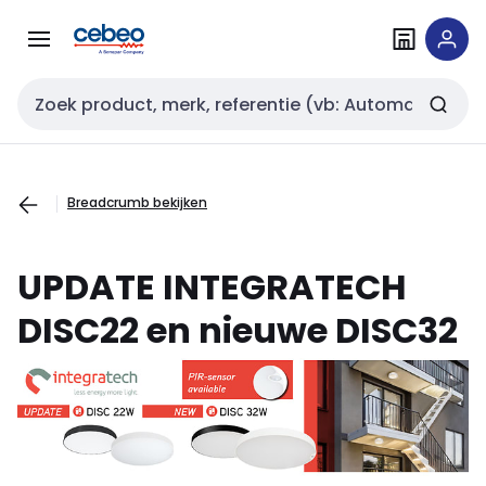
Overslaan
Overslaan
naar
naar
navigatie
inhoud
Zoekveld invoer
Breadcrumb bekijken
UPDATE INTEGRATECH
DISC22 en nieuwe DISC32