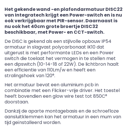
Het gekende wand -en plafondarmatuur DISC22
van
Integratech
krijgt een Power-switch en is nu
ook verkrijgbaar met PIR-sensor. Daarnaast is
nu ook het 40cm grote broertje DISC32
beschikbaar, met Power- en CCT-switch.
De DISC is gekend als een stijlvolle opbouw IP54
armatuur in slagvast polycarbonaat IK10 dat
uitgerust is met performante
LEDs
en een Power
switch die toelaat het vermogen in te stellen met
een dipswitch (10-14-18 of 22W). De lichtbron haalt
een
efficientie
van 110Lm/w en heeft een
stralingshoek van 120°.
Het armatuur bevat een aluminium pcb in
combinatie met een
Flicker
-vrije driver. Het toestel
heeft bovendien een
glow
wire
test tot 850C°
doorstaan.
Dankzij de aparte montagebasis en de schroefloze
aansluitklemmen kan het armatuur in een mum van
tijd geïnstalleerd worden.