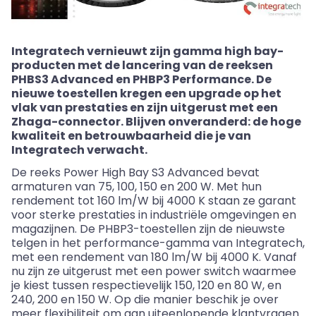
Integratech
vernieuwt zijn gamma high
bay
-
producten met de lancering van de reeksen
PHBS3 Advanced en PHBP3 Performance. De
nieuwe toestellen kregen een upgrade op het
vlak van prestaties en zijn uitgerust met een
Zhaga
-connector. Blijven onveranderd: de hoge
kwaliteit en betrouwbaarheid die je van
Integratech
verwacht.
De reeks Power High Bay S3 Advanced bevat
armaturen van 75, 100, 150 en 200 W. Met hun
rendement tot 160 lm/W bij 4000 K staan ze garant
voor sterke prestaties in industriële omgevingen en
magazijnen. De PHBP3-toestellen zijn de nieuwste
telgen in het performance-gamma van
Integratech
,
met een rendement van 180 lm/W bij 4000 K. Vanaf
nu zijn ze uitgerust met een power switch waarmee
je kiest tussen respectievelijk 150, 120 en 80 W, en
240, 200 en 150 W. Op die manier beschik je over
meer flexibiliteit om aan uiteenlopende klantvragen