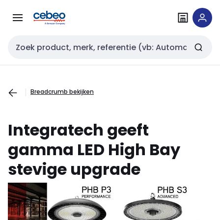
Overslaan
Overslaan
naar
naar
navigatie
inhoud
Zoekveld invoer
Breadcrumb bekijken
Integratech
geeft
gamma LED High Bay
stevige upgrade