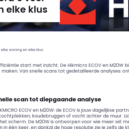
 elke klus
lke woning en elke klus
efficiëntie start met inzicht. De Hikmicro ECOV en M20W
aken. Van snelle scans tot gedetailleerde analyses: on
snelle scan tot diepgaande analyse
IKMICRO ECOV en M20W: de ECOV is jouw dagelijkse partner
n tochtplekken, koudebruggen of vocht achter de muur. Li
 het scherm. De M20W is ontworpen voor wie meer wil: m
in één keer, en dankzij de hoge resolutie zie je zelfs de 