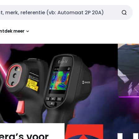
ntdek meer
ra’s voor