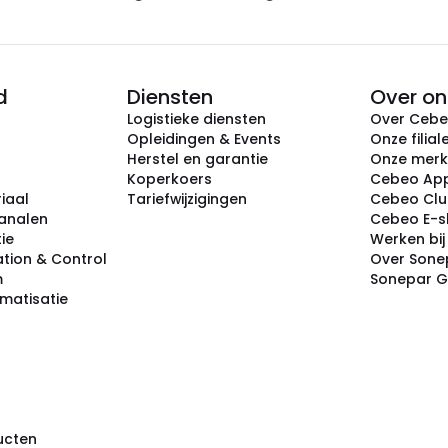
d
Diensten
Over on
Logistieke diensten
Over Ceb
Opleidingen & Events
Onze filial
Herstel en garantie
Onze mer
Koperkoers
Cebeo Ap
iaal
Tariefwijzigingen
Cebeo Cl
analen
Cebeo E-
tie
Werken bi
tion & Control
Over Sone
m
Sonepar 
omatisatie
ducten