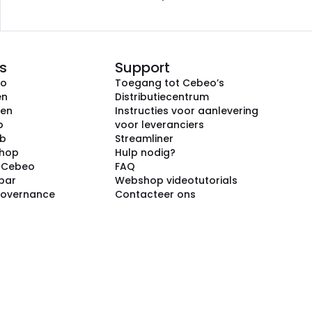
s
Support
eo
Toegang tot Cebeo’s
en
Distributiecentrum
ken
Instructies voor aanlevering
p
voor leveranciers
ub
Streamliner
shop
Hulp nodig?
j Cebeo
FAQ
par
Webshop videotutorials
Governance
Contacteer ons