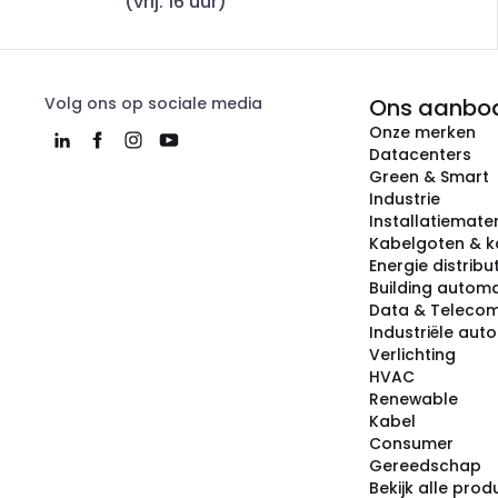
(vrij. 16 uur)
Volg ons op sociale media
Ons aanbo
Onze merken
Datacenters
Green & Smart
Industrie
Installatiemater
Kabelgoten & k
Energie distribu
Building automa
Data & Teleco
Industriële aut
Verlichting
HVAC
Renewable
Kabel
Consumer
Gereedschap
Bekijk alle pro