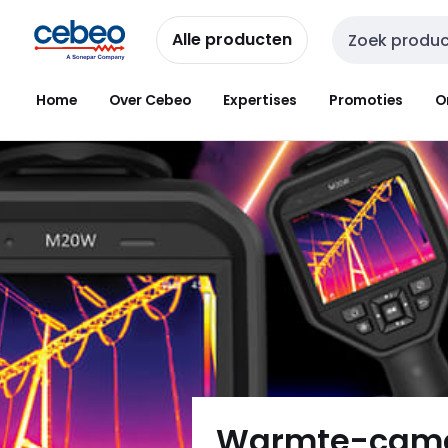
Overslaan
Overslaan
naar
naar
Alle producten
Zoekveld invoer
navigatie
inhoud
Home
Over Cebeo
Expertises
Promoties
O
Warmte-came