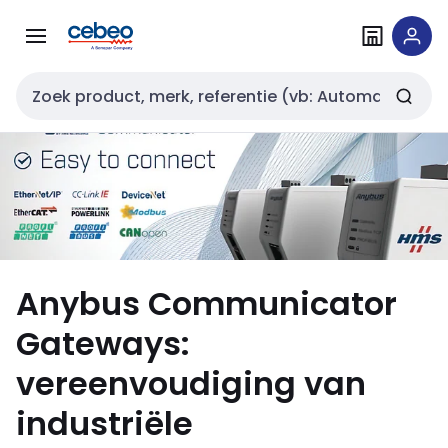
Overslaan
Overslaan
naar
naar
navigatie
inhoud
Zoekveld invoer
Anybus Communicator
Gateways:
vereenvoudiging van
industriële