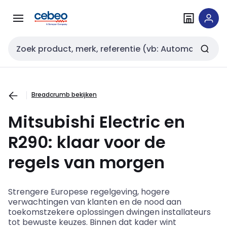
Overslaan
Overslaan
naar
naar
navigatie
inhoud
Zoekveld invoer
Breadcrumb bekijken
Mitsubishi Electric en
R290: klaar voor de
regels van morgen
Strengere Europese regelgeving, hogere
verwachtingen van klanten en de nood aan
toekomstzekere
oplossingen dwingen installateurs
tot bewuste keuzes. Binnen dat kader wint