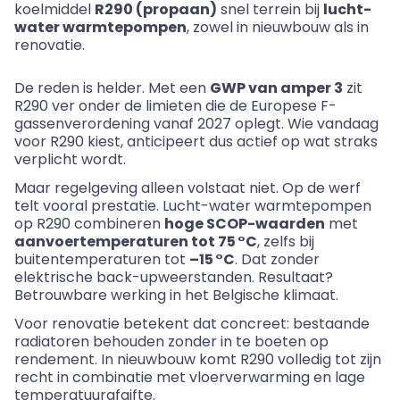
koelmiddel
R290 (propaan)
snel terrein bij
lucht-
water warmtepompen
, zowel in nieuwbouw als in
renovatie.
De reden is helder. Met een
GWP van amper 3
zit
R290 ver onder de limieten die de Europese F-
gassenverordening vanaf 2027 oplegt. Wie vandaag
voor R290 kiest, anticipeert dus actief op wat straks
verplicht wordt.
Maar regelgeving alleen volstaat niet. Op de werf
telt vooral prestatie. Lucht-water warmtepompen
op R290 combineren
hoge SCOP-waarden
met
aanvoertemperaturen tot 75 °C
, zelfs bij
buitentemperaturen tot
–15 °C
. Dat zonder
elektrische back-upweerstanden. Resultaat?
Betrouwbare werking in het Belgische klimaat.
Voor renovatie betekent dat concreet: bestaande
radiatoren behouden zonder in te boeten op
rendement. In nieuwbouw komt R290 volledig tot zijn
recht in combinatie met vloerverwarming en lage
temperatuurafgifte.