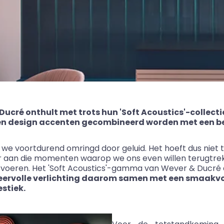
Ducré onthult met trots hun 'Soft Acoustics'-collectie
g en design accenten gecombineerd worden met een be
e voortdurend omringd door geluid. Het hoeft dus niet 
ar aan die momenten waarop we ons even willen terugtre
n voeren. Het 'Soft Acoustics'-gamma van Wever
&
Ducré 
eervolle verlichting daarom samen met een smaakv
stiek.