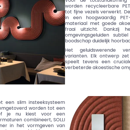
Voor de totstandkoming 
worden recycleerbare PET
tot fijne vezels verwerkt.
in een hoogwaardig PET-
materiaal met goede akoe
fraai uitzicht. Dankzij 
omgevingsgeluiden subtiel
boodschap duidelijk hoorbaar 
Het geluidswerende ve
varianten. Elk ontwerp zet 
speelt tevens een crucia
verbeterde akoestische omg
 een slim insteeksysteem
 omgetoverd worden tot een
 Of je nu kiest voor een
rmaturen combineert, SOLLI
ner in het vormgeven van