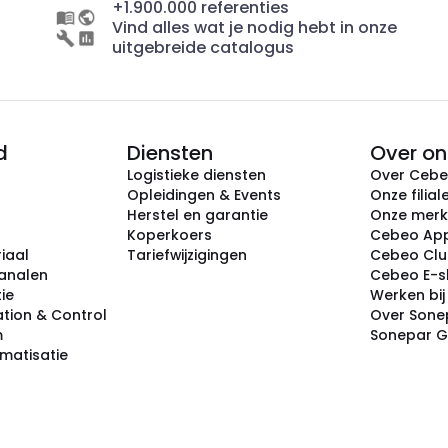
+1.900.000 referenties
Vind alles wat je nodig hebt in onze
uitgebreide catalogus
d
Diensten
Over on
Logistieke diensten
Over Ceb
Opleidingen & Events
Onze filial
Herstel en garantie
Onze mer
Koperkoers
Cebeo Ap
iaal
Tariefwijzigingen
Cebeo Cl
analen
Cebeo E-
tie
Werken bi
tion & Control
Over Sone
m
Sonepar 
omatisatie