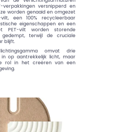
van de verlichtingsarmaturen
-verpakkingen versnipperd en
 Deze worden genaaid en omgezet
vilt, een 100% recycleerbaar
stische eigenschappen en een
het PET-vilt worden storende
 gedempt, terwijl de cruciale
blijft.
rlichtingsgamma omvat drie
in op aantrekkelijk licht, maar
le rol in het creëren van een
eving.