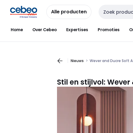
Overslaan
Overslaan
naar
naar
Alle producten
Zoekveld invoer
navigatie
inhoud
Home
Over Cebeo
Expertises
Promoties
O
Nieuws
Wever and Ducre Soft A
Stil en stijlvol: Wever