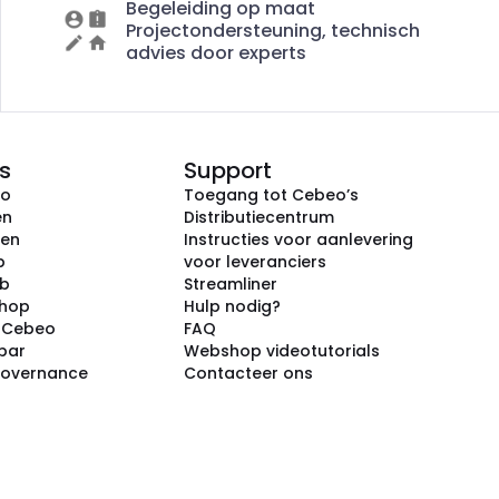
Begeleiding op maat
Projectondersteuning, technisch
advies door experts
s
Support
eo
Toegang tot Cebeo’s
en
Distributiecentrum
ken
Instructies voor aanlevering
p
voor leveranciers
ub
Streamliner
shop
Hulp nodig?
j Cebeo
FAQ
par
Webshop videotutorials
Governance
Contacteer ons