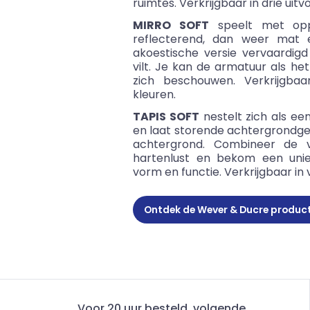
ruimtes. Verkrijgbaar in drie uitv
MIRRO SOFT
speelt met opp
reflecterend, dan weer mat 
akoestische versie vervaardigd 
vilt. Je kan de armatuur als h
zich beschouwen. Verkrijgba
kleuren.
TAPIS SOFT
nestelt zich als ee
en laat storende achtergrondge
achtergrond. Combineer de v
hartenlust en bekom een uniek
vorm en functie. Verkrijgbaar in 
Ontdek de Wever & Ducre produc
Voor 20 uur besteld, volgende