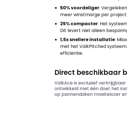
50% voordeliger
: Vergeleken
meer winstmarge per project
25% compacter
: Het systee
Dit levert niet alleen bespari
1,5x snellere installatie
: Mis
met het ValkPitched systeem. D
efficiëntie.
Direct beschikbaar b
ValkAce is exclusief verkrijgbaar
ontwikkeld met één doel: het in
op pannendaken moeitelozer en 