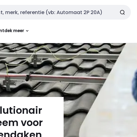
ntdek meer
lutionair
eem voor
nendaken