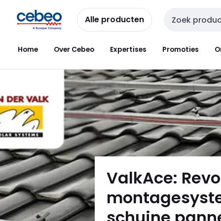
Overslaan
Overslaan
naar
naar
Alle producten
Zoekveld invoer
navigatie
inhoud
Home
Over Cebeo
Expertises
Promoties
O
ValkAce: Revo
montagesyst
schuine pan