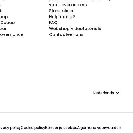
p
voor leveranciers
ub
Streamliner
shop
Hulp nodig?
j Cebeo
FAQ
par
Webshop videotutorials
Governance
Contacteer ons
Taal
ivacy policy
Cookie policy
Beheer je cookies
Algemene voorwaarden