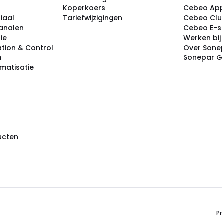
Koperkoers
Cebeo Ap
iaal
Tariefwijzigingen
Cebeo Cl
analen
Cebeo E-
tie
Werken bi
tion & Control
Over Sone
m
Sonepar 
omatisatie
ducten
Pr