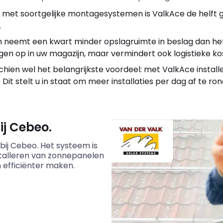
 met soortgelijke montagesystemen is ValkAce de helft 
.
m neemt een kwart minder opslagruimte in beslag dan h
ngen op in uw magazijn, maar vermindert ook logistieke ko
schien wel het belangrijkste voordeel: met ValkAce install
it stelt u in staat om meer installaties per dag af te ron
ij Cebeo.
 bij Cebeo. Het systeem is
stalleren van zonnepanelen
efficiënter maken.