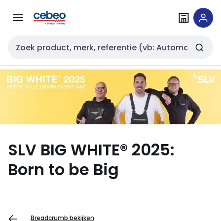
Overslaan
Overslaan
naar
naar
navigatie
inhoud
Zoekveld invoer
SLV BIG WHITE® 2025:
Born to be Big
Breadcrumb bekijken