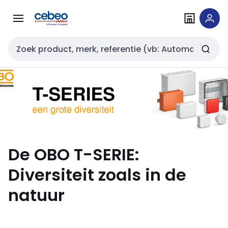
Overslaan
Overslaan
naar
naar
navigatie
inhoud
Zoekveld invoer
De OBO T-SERIE:
Diversiteit zoals in de
natuur