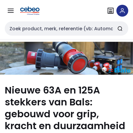
Overslaan
Overslaan
naar
naar
navigatie
inhoud
Zoekveld invoer
Nieuwe 63A en 125A
stekkers van Bals:
gebouwd voor grip,
kracht en duurzaamheid