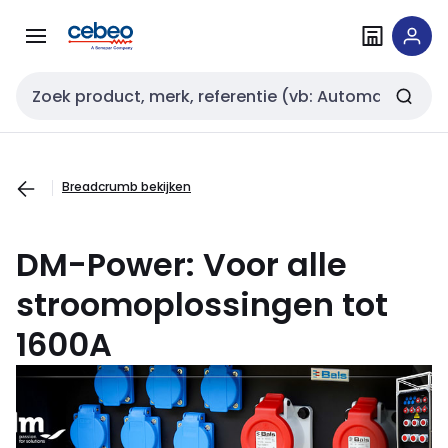
Overslaan
Overslaan
naar
naar
navigatie
inhoud
Zoekveld invoer
Breadcrumb bekijken
DM-Power: Voor alle
stroomoplossingen tot
1600A