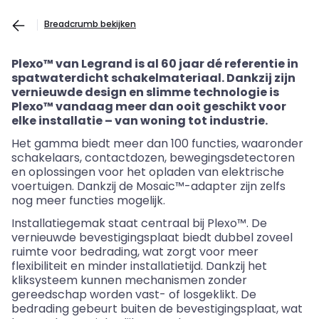
Breadcrumb bekijken
Plexo
™ van Legrand is al 60 jaar dé referentie in
spatwaterdicht schakelmateriaal. Dankzij zijn
vernieuwde design en slimme technologie is
Plexo
™ vandaag meer dan ooit geschikt voor
elke installatie – van woning tot industrie.
Het gamma biedt meer dan 100 functies, waaronder
schakelaars, contactdozen, bewegingsdetectoren
en oplossingen voor het opladen van elektrische
voertuigen. Dankzij de
Mosaic
™-adapter zijn zelfs
nog meer functies mogelijk.
Installatiegemak staat centraal bij
Plexo
™. De
vernieuwde bevestigingsplaat biedt dubbel zoveel
ruimte voor bedrading, wat zorgt voor meer
flexibiliteit en minder installatietijd. Dankzij het
kliksysteem kunnen mechanismen zonder
gereedschap worden vast- of
losgeklikt
. De
bedrading gebeurt buiten de bevestigingsplaat, wat