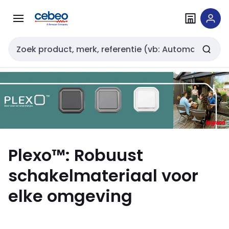
Overslaan
Overslaan
naar
naar
navigatie
inhoud
Zoekveld invoer
Plexo™: Robuust
schakelmateriaal voor
elke omgeving