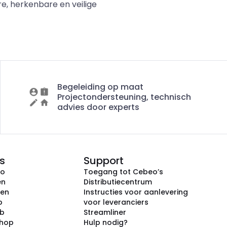
e, herkenbare en veilige
Begeleiding op maat
Projectondersteuning, technisch
advies door experts
s
Support
eo
Toegang tot Cebeo’s
en
Distributiecentrum
ken
Instructies voor aanlevering
p
voor leveranciers
ub
Streamliner
shop
Hulp nodig?