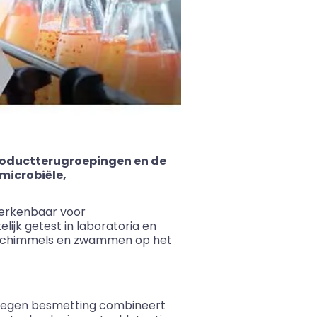
roductterugroepingen en de
microbiële,
herkenbaar voor
ijk getest in laboratoria en
 schimmels en zwammen op het
 tegen besmetting combineert