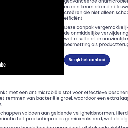
geavanceerde antimicrobiël
en een kenmerkende blauwe
creëren die niet alleen schoo
efficiënt.
Deze aanpak vergemakkelijkt 
de onmiddellijke verwijderi
wat resulteert in aanzienlijk
besmetting als productteru
Bekijk het aanbod
kt met een antimicrobiële stof voor effectieve beschermi
het remmen van bacteriële groei, waardoor een extra laag
.
chappen voldoen aan geldende veiligheidsnormen. Hierdo
aal in het productieproces geminimaliseerd, wat de alge
 van onze bundelbanden garandeert uitstekende zichtbaa