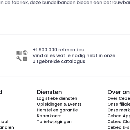
 in de fabriek, deze bundelbanden bieden een betrouwbar
+1.900.000 referenties
Vind alles wat je nodig hebt in onze
uitgebreide catalogus
d
Diensten
Over on
Logistieke diensten
Over Ceb
Opleidingen & Events
Onze filial
Herstel en garantie
Onze mer
Koperkoers
Cebeo Ap
iaal
Tariefwijzigingen
Cebeo Cl
analen
Cebeo E-