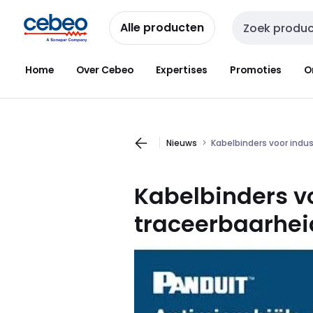
Overslaan
Overslaan
naar
naar
Alle producten
Zoekveld invoer
navigatie
inhoud
Home
Over Cebeo
Expertises
Promoties
O
Nieuws
Kabelbinders voor indus
Kabelbinders vo
traceerbaarheid