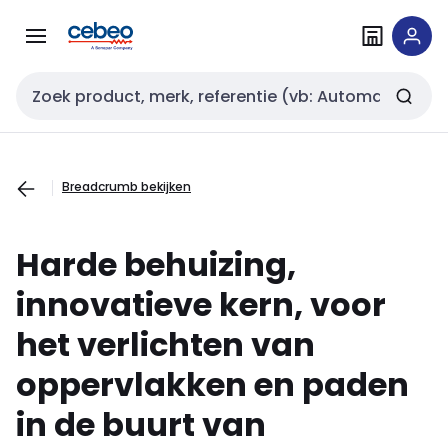
Overslaan
Overslaan
naar
naar
navigatie
inhoud
Zoekveld invoer
Breadcrumb bekijken
Harde behuizing,
innovatieve kern, voor
het verlichten van
oppervlakken en paden
in de buurt van