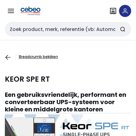
Overslaan
Overslaan
naar
naar
navigatie
inhoud
Zoekveld invoer
Breadcrumb bekijken
KEOR SPE RT
Een gebruiksvriendelijk, performant en
converteerbaar UPS-systeem voor
kleine en middelgrote kantoren