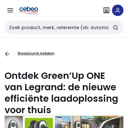
Overslaan
Overslaan
naar
naar
navigatie
inhoud
Zoekveld invoer
Breadcrumb bekijken
Ontdek
Green’Up
ONE
van Legrand: de nieuwe
efficiënte laadoplossing
voor thuis