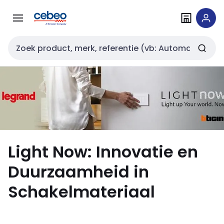
Overslaan
Overslaan
naar
naar
navigatie
inhoud
Zoekveld invoer
Light Now: Innovatie en
Duurzaamheid in
Schakelmateriaal