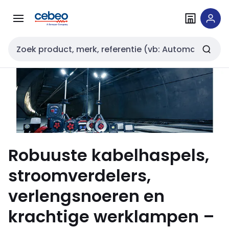
Overslaan
Overslaan
naar
naar
navigatie
inhoud
Zoekveld invoer
Robuuste kabelhaspels,
stroomverdelers,
verlengsnoeren en
krachtige werklampen –