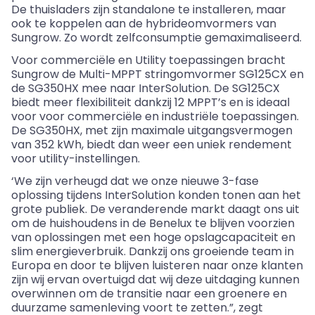
De thuisladers zijn standalone te installeren, maar
ook te koppelen aan de hybrideomvormers van
Sungrow. Zo wordt zelfconsumptie gemaximaliseerd.
Voor commerciële en Utility toepassingen bracht
Sungrow de Multi-MPPT stringomvormer SG125CX en
de SG350HX mee naar InterSolution. De SG125CX
biedt meer flexibiliteit dankzij 12 MPPT’s en is ideaal
voor voor commerciële en industriële toepassingen.
De SG350HX, met zijn maximale uitgangsvermogen
van 352 kWh, biedt dan weer een uniek rendement
voor utility-instellingen.
‘We zijn verheugd dat we onze nieuwe 3-fase
oplossing tijdens InterSolution konden tonen aan het
grote publiek. De veranderende markt daagt ons uit
om de huishoudens in de Benelux te blijven voorzien
van oplossingen met een hoge opslagcapaciteit en
slim energieverbruik. Dankzij ons groeiende team in
Europa en door te blijven luisteren naar onze klanten
zijn wij ervan overtuigd dat wij deze uitdaging kunnen
overwinnen om de transitie naar een groenere en
duurzame samenleving voort te zetten.”, zegt