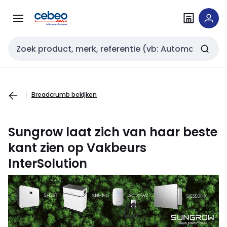
Overslaan
Overslaan
naar
naar
navigatie
inhoud
Zoekveld invoer
Breadcrumb bekijken
Sungrow laat zich van haar beste
kant zien op Vakbeurs
InterSolution