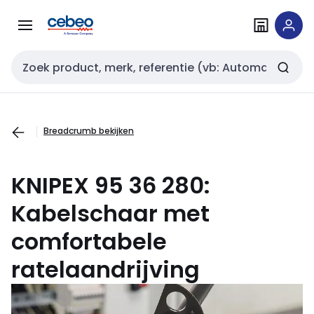
Overslaan
Overslaan
naar
naar
navigatie
inhoud
Zoekveld invoer
Breadcrumb bekijken
KNIPEX 95 36 280:
Kabelschaar met
comfortabele
ratelaandrijving