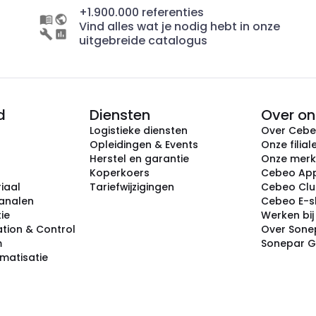
+1.900.000 referenties
Vind alles wat je nodig hebt in onze
uitgebreide catalogus
d
Diensten
Over on
Logistieke diensten
Over Ceb
Opleidingen & Events
Onze filial
Herstel en garantie
Onze mer
Koperkoers
Cebeo Ap
iaal
Tariefwijzigingen
Cebeo Cl
analen
Cebeo E-
tie
Werken bi
tion & Control
Over Sone
m
Sonepar 
omatisatie