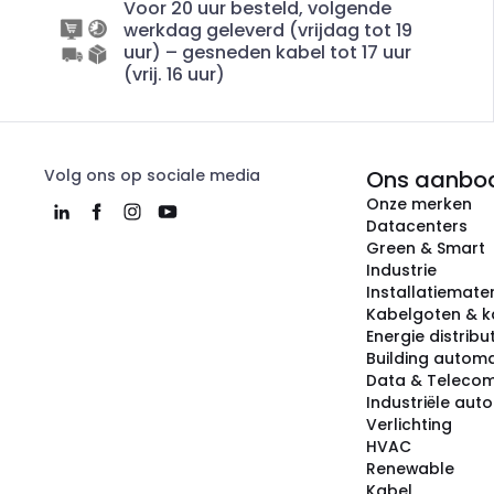
Voor 20 uur besteld, volgende
werkdag geleverd (vrijdag tot 19
uur) – gesneden kabel tot 17 uur
(vrij. 16 uur)
Volg ons op sociale media
Ons aanbo
Onze merken
Datacenters
Green & Smart
Industrie
Installatiemater
Kabelgoten & k
Energie distribu
Building automa
Data & Teleco
Industriële aut
Verlichting
HVAC
Renewable
Kabel