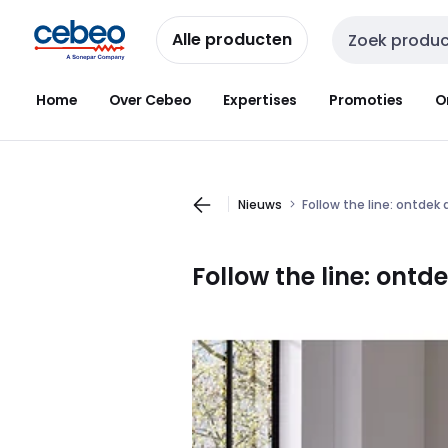
Overslaan
Overslaan
naar
naar
Alle producten
Zoekveld invoer
navigatie
inhoud
Home
Over Cebeo
Expertises
Promoties
O
Nieuws
Follow the line: ontdek 
Follow the line: ontd