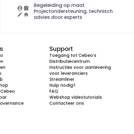
Begeleiding op maat
Projectondersteuning, technisch
advies door experts
s
Support
eo
Toegang tot Cebeo’s
en
Distributiecentrum
ken
Instructies voor aanlevering
p
voor leveranciers
ub
Streamliner
shop
Hulp nodig?
j Cebeo
FAQ
par
Webshop videotutorials
Governance
Contacteer ons