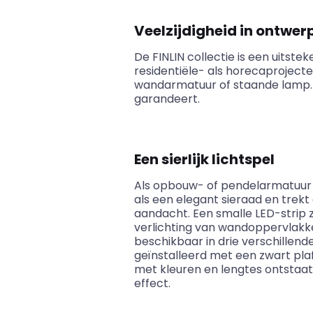
Veelzijdigheid in ontwer
De FINLIN collectie is een uitste
residentiële- als horecaprojecten
wandarmatuur of staande lamp. El
garandeert.
Een sierlijk lichtspel
Als opbouw- of pendelarmatuur z
als een elegant sieraad en trek
aandacht. Een smalle LED-strip z
verlichting van wandoppervlakken
beschikbaar in drie verschillen
geïnstalleerd met een zwart pla
met kleuren en lengtes ontstaat
effect.