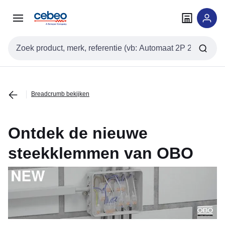
Overslaan
Overslaan
naar
naar
navigatie
inhoud
Zoekveld invoer
Breadcrumb bekijken
Ontdek de nieuwe
steekklemmen van OBO