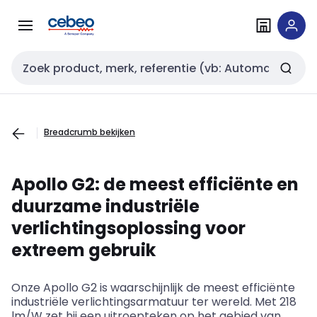
Overslaan
Overslaan
naar
naar
navigatie
inhoud
Zoekveld invoer
Breadcrumb bekijken
Apollo G2: de meest efficiënte en
duurzame industriële
verlichtingsoplossing voor
extreem gebruik
Onze Apollo G2 is waarschijnlijk de meest efficiënte
industriële verlichtingsarmatuur ter wereld. Met 218
lm/W zet hij een uitroepteken op het gebied van