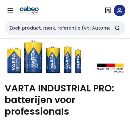
Overslaan
Overslaan
naar
naar
navigatie
inhoud
Zoekveld invoer
VARTA INDUSTRIAL PRO:
batterijen voor
professionals