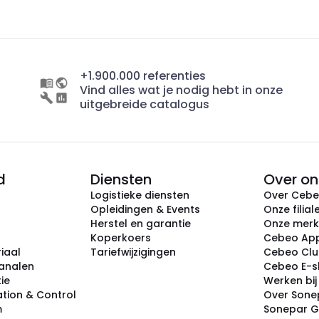
+1.900.000 referenties
Vind alles wat je nodig hebt in onze
uitgebreide catalogus
d
Diensten
Over on
Logistieke diensten
Over Ceb
Opleidingen & Events
Onze filial
Herstel en garantie
Onze mer
Koperkoers
Cebeo Ap
iaal
Tariefwijzigingen
Cebeo Cl
analen
Cebeo E-
tie
Werken bi
tion & Control
Over Sone
m
Sonepar 