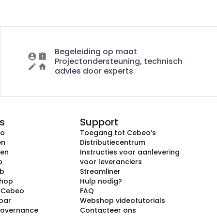
Begeleiding op maat
Projectondersteuning, technisch
advies door experts
s
Support
eo
Toegang tot Cebeo’s
en
Distributiecentrum
ken
Instructies voor aanlevering
p
voor leveranciers
ub
Streamliner
shop
Hulp nodig?
j Cebeo
FAQ
par
Webshop videotutorials
Governance
Contacteer ons