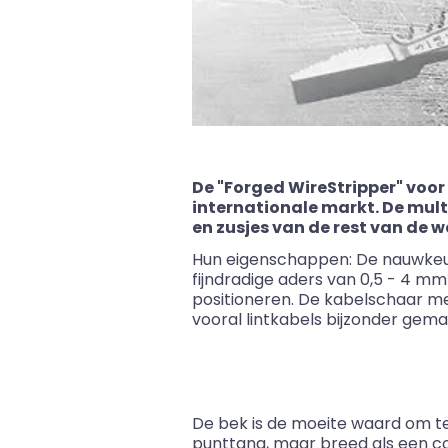
De "
Forged
WireStripper
" voo
internationale markt. De mult
en zusjes van de rest van de 
Hun eigenschappen: De nauwkeuri
fijndradige aders van 0,5 - 4 mm
positioneren. De kabelschaar me
vooral lintkabels bijzonder gema
De bek is de moeite waard om te 
punttang, maar breed als een co