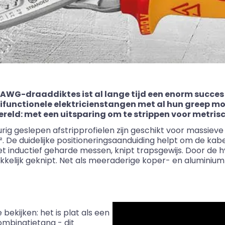
r AWG-draaddiktes
ist
al lange tijd een enorm succes
ifunctionele elektricienstangen met al hun greep mog
wereld: met een uitsparing om te strippen voor metr
g geslepen afstripprofielen zijn geschikt voor massieve
². De duidelijke positioneringsaanduiding helpt om de kab
t inductief geharde messen, knipt trapsgewijs. Door de 
kkelijk geknipt. Net als meeraderige koper- en aluminium
bekijken: het is plat als een
mbinatietang - dit