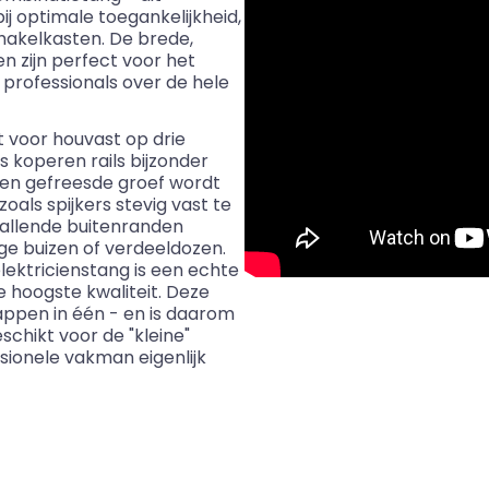
ij optimale toegankelijkheid,
chakelkasten. De brede,
n zijn perfect voor het
 professionals over de hele
t voor houvast op drie
s koperen rails bijzonder
 een gefreesde groef wordt
oals spijkers stevig vast te
vallende buitenranden
ge buizen of verdeeldozen.
lektricienstang is een echte
 hoogste kwaliteit. Deze
appen in één - en is daarom
eschikt voor de "kleine"
ionele vakman eigenlijk