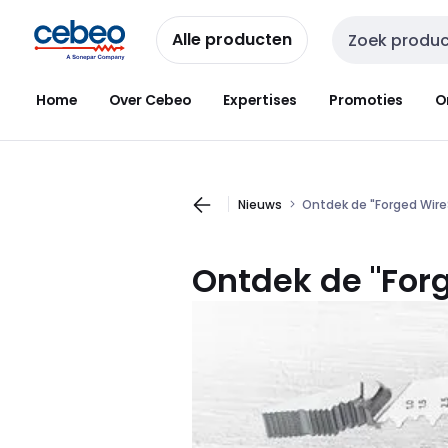
Overslaan
Overslaan
naar
naar
Alle producten
Zoekveld invoer
navigatie
inhoud
Home
Over Cebeo
Expertises
Promoties
O
Nieuws
Ontdek de "Forged Wire
Ontdek de "For