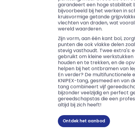
garandeert een hoge stabiliteit b
bijvoorbeeld bij het werken in s
kruisvormige getande grijpvlakke
vlechten van draden, wat vooral
wereld waarderen.
Zijn vorm, aan één kant bol, zorg
punten die ook vlakke delen zoal
stevig vasthoudt. Twee extra's:
gebruikt om kleine werkstukken z
houden en te trekken, en de op
helpen bij het ontbramen van le
En verder? De multifunctionele e
KNIPEX-tang, gesmeed en van de
tang combineert vijf gereedsch
bijzonder veelzijdig en perfect g
gereedschapstas die een profess
altijd bij zich heeft!
Ontdek het aanbod