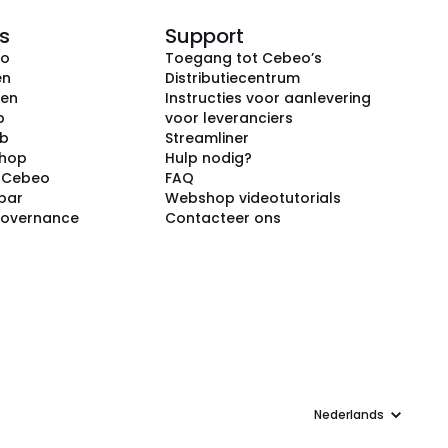
s
Support
eo
Toegang tot Cebeo’s
en
Distributiecentrum
ken
Instructies voor aanlevering
p
voor leveranciers
ub
Streamliner
shop
Hulp nodig?
j Cebeo
FAQ
par
Webshop videotutorials
Governance
Contacteer ons
Taal