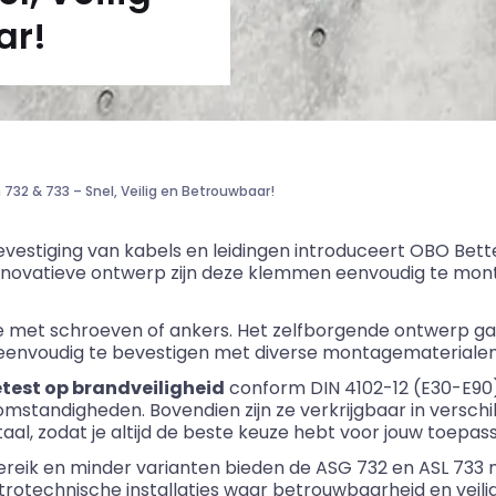
ar!
2 & 733 – Snel, Veilig en Betrouwbaar!
bevestiging van kabels en leidingen introduceert OBO
Bet
nnovatieve ontwerp zijn deze klemmen eenvoudig te mon
e met schroeven of ankers. Het zelfborgende ontwerp gar
t eenvoudig te bevestigen met diverse montagematerialen
etest op brandveiligheid
conform
DIN 4102-12 (E30-E90
standigheden. Bovendien zijn ze verkrijgbaar in verschil
taal, zodat je altijd de beste keuze hebt voor jouw toepass
eik en minder varianten bieden de ASG 732 en ASL 733 max
trotechnische installaties waar betrouwbaarheid en veili