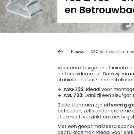
en Betrouwba
Nieuws
OBO Afstandsklemmen 73
Voor een stevige en efficiënte 
afstandsklemmen. Dankzij hun i
stabiele en duurzame installatie.
🔹
ASG 732
: Ideaal voor montag
🔹
ASL 733
: Dankzij een sleufga
Beide klemmen zijn
uitvoerig g
behouden, zelfs onder extreme om
thermisch verzinkt en roestvrij s
Met een geoptimaliseerd spanber
gebruiksgemak. Ideaal voor elek