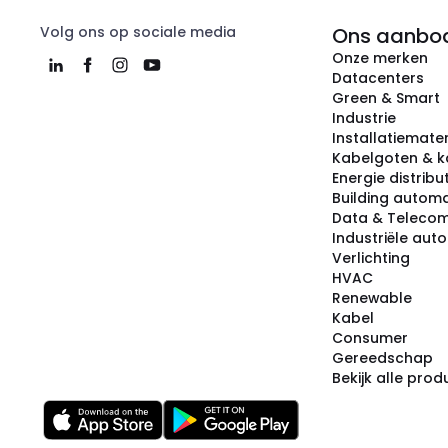
Volg ons op sociale media
Ons aanbo
Onze merken
Datacenters
Green & Smart
Industrie
Installatiemater
Kabelgoten & k
Energie distribu
Building automa
Data & Teleco
Industriële aut
Verlichting
HVAC
Renewable
Kabel
Consumer
Gereedschap
Bekijk alle pro