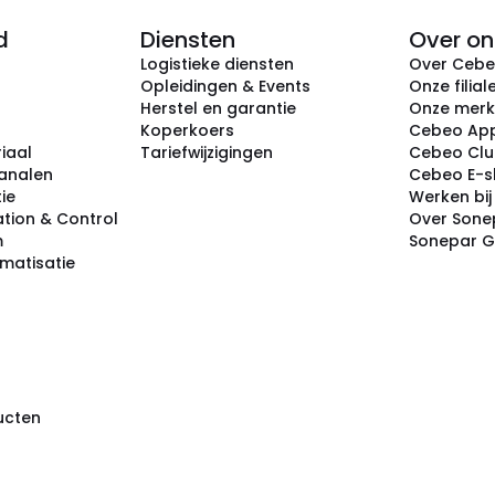
d
Diensten
Over on
Logistieke diensten
Over Ceb
Opleidingen & Events
Onze filial
Herstel en garantie
Onze mer
Koperkoers
Cebeo Ap
iaal
Tariefwijzigingen
Cebeo Cl
analen
Cebeo E-
tie
Werken bi
tion & Control
Over Sone
m
Sonepar 
omatisatie
ducten