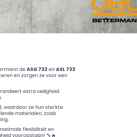
termann
de
ASG 732
en
ASL 733
teren en zorgen ze voor een
andeert extra veiligheid.
.
), waardoor ze hun sterkte
lende materialen, zoals
ing.
imale flexibiliteit en
gheid vooropstaan! 🔧
🔥