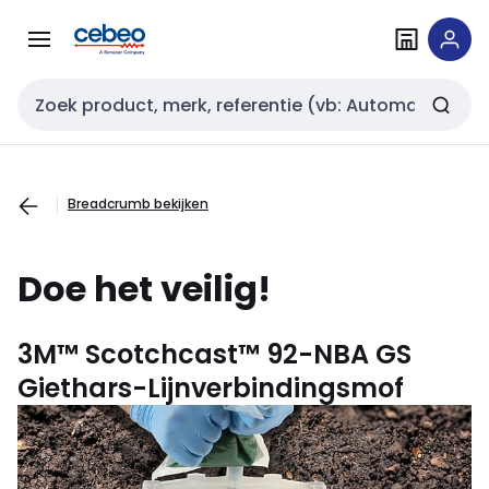
Overslaan
Overslaan
naar
naar
navigatie
inhoud
Zoekveld invoer
Breadcrumb bekijken
Doe het veilig!
3M™ Scotchcast™ 92-NBA GS
Giethars-Lijnverbindingsmof