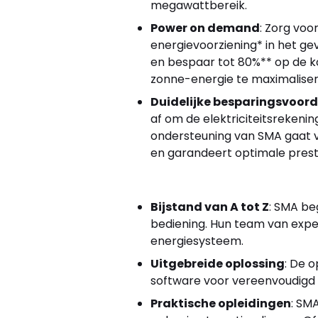
megawattbereik.
Power on demand
: Zorg vo
energievoorziening* in het ge
en bespaar tot 80%** op de k
zonne-energie te maximalise
Duidelijke besparingsvoord
af om de elektriciteitsrekenin
ondersteuning van SMA gaat va
en garandeert optimale prest
Bijstand van A tot Z
: SMA beg
bediening. Hun team van expe
energiesysteem.
Uitgebreide oplossing
: De o
software voor vereenvoudigd
Praktische opleidingen
: SM