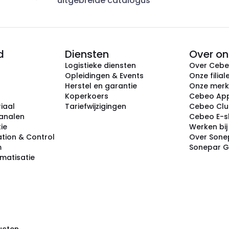
uitgebreide catalogus
d
Diensten
Over on
Logistieke diensten
Over Ceb
Opleidingen & Events
Onze filial
Herstel en garantie
Onze mer
Koperkoers
Cebeo Ap
iaal
Tariefwijzigingen
Cebeo Cl
analen
Cebeo E-
tie
Werken bi
tion & Control
Over Sone
m
Sonepar 
omatisatie