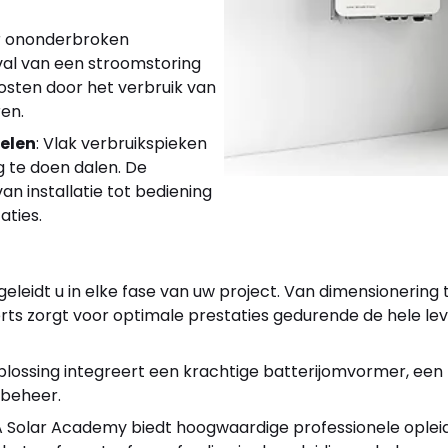
or ononderbroken
val van een stroomstoring
osten door het verbruik van
ren.
elen
: Vlak verbruikspieken
g te doen dalen. De
n installatie tot bediening
aties.
eleidt u in elke fase van uw project. Van dimensionering tot
rts zorgt voor optimale prestaties gedurende de hele le
plossing integreert een krachtige batterijomvormer, een r
 beheer.
A Solar Academy biedt hoogwaardige professionele oplei