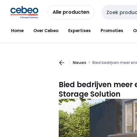
Overslaan
Overslaan
naar
naar
Alle producten
Zoekveld invoer
navigatie
inhoud
Home
Over Cebeo
Expertises
Promoties
O
Nieuws
Bied bedrijven meer en
Bied bedrijven meer
Storage Solution