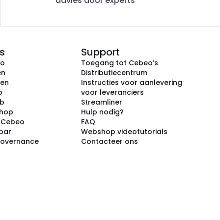
advies door experts
s
Support
eo
Toegang tot Cebeo’s
en
Distributiecentrum
ken
Instructies voor aanlevering
p
voor leveranciers
ub
Streamliner
shop
Hulp nodig?
j Cebeo
FAQ
par
Webshop videotutorials
Governance
Contacteer ons