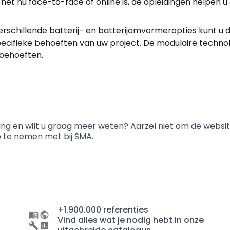
f het nu face-to-face of online is, de opleidingen helpen
verschillende batterij- en batterijomvormeropties kunt 
ecifieke behoeften van uw project. De modulaire technol
 behoeften.
ing en wilt u graag meer weten? Aarzel niet om de websi
p te nemen met
bij SMA.
+1.900.000 referenties
Vind alles wat je nodig hebt in onze