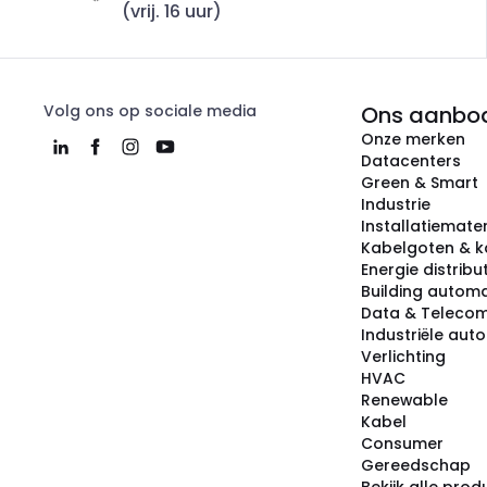
(vrij. 16 uur)
Volg ons op sociale media
Ons aanbo
Onze merken
Datacenters
Green & Smart
Industrie
Installatiemater
Kabelgoten & k
Energie distribu
Building automa
Data & Teleco
Industriële aut
Verlichting
HVAC
Renewable
Kabel
Consumer
Gereedschap