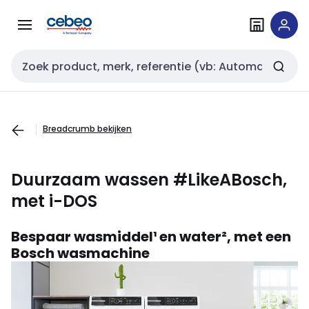
Overslaan
Overslaan
naar
naar
navigatie
inhoud
Zoekveld invoer
Breadcrumb bekijken
Duurzaam wassen #LikeABosch,
met i-DOS
Bespaar wasmiddel¹ en water², met een
Bosch wasmachine