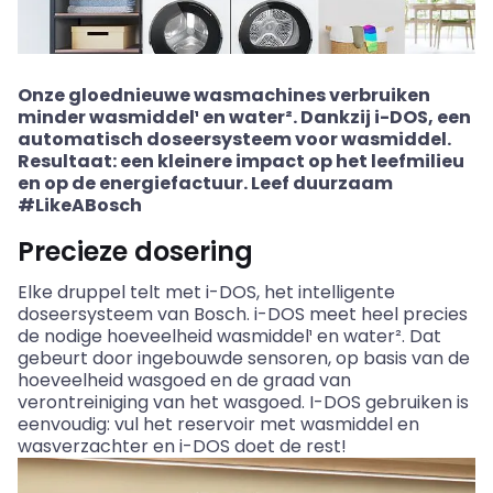
Onze gloednieuwe wasmachines verbruiken
minder wasmiddel¹ en water². Dankzij i-DOS, een
automatisch doseersysteem voor wasmiddel.
Resultaat: een kleinere impact op het leefmilieu
en op de energiefactuur. Leef duurzaam
#LikeABosch
Precieze dosering
Elke druppel telt met i-DOS, het intelligente
doseersysteem van Bosch. i-DOS meet heel precies
de nodige hoeveelheid wasmiddel¹ en water². Dat
gebeurt door ingebouwde sensoren, op basis van de
hoeveelheid wasgoed en de graad van
verontreiniging van het wasgoed. I-DOS gebruiken is
eenvoudig: vul het reservoir met wasmiddel en
wasverzachter en i-DOS doet de rest!